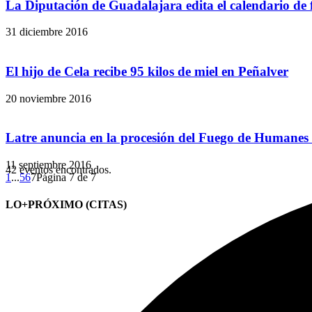
La Diputación de Guadalajara edita el calendario de fi
31 diciembre 2016
El hijo de Cela recibe 95 kilos de miel en Peñalver
20 noviembre 2016
Latre anuncia en la procesión del Fuego de Humanes 
11 septiembre 2016
42 eventos encontrados.
1
...
5
6
7
Página 7 de 7
LO+PRÓXIMO (CITAS)