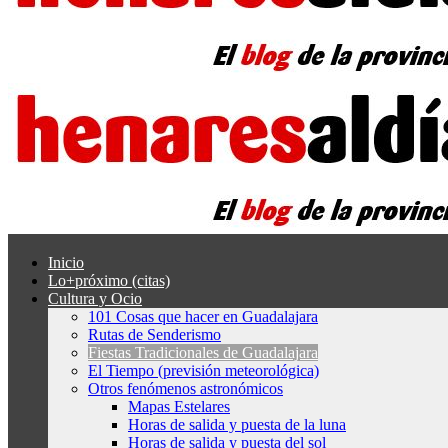
Inicio
Lo+próximo (citas)
Cultura y Ocio
101 Cosas que hacer en Guadalajara
Rutas de Senderismo
Fiestas Tradicionales de Guadalajara
El Tiempo (previsión meteorológica)
Otros fenómenos astronómicos
Mapas Estelares
Horas de salida y puesta de la luna
Horas de salida y puesta del sol