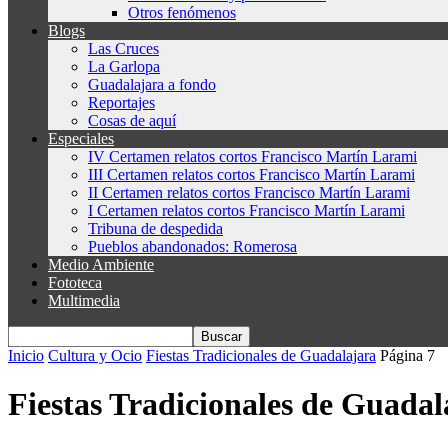
Otros fenómenos
Blogs
Las Cruces
La Garlopa
Guadalajara a fondo
Reportajes
Cosas de aquí
Especiales
IV Certamen relatos cortos Francisco Martín Larami
III Certamen relatos cortos Francisco Martín Larami
II Certamen relatos cortos Francisco Martín Larami
I Certamen relatos cortos Francisco Martín Larami
Tribuna de despedida
Pueblos abandonados: Romerosa
Medio Ambiente
Fototeca
Multimedia
Inicio
Cultura y Ocio
Fiestas Tradicionales de Guadalajara
Página 7
Fiestas Tradicionales de Guadal