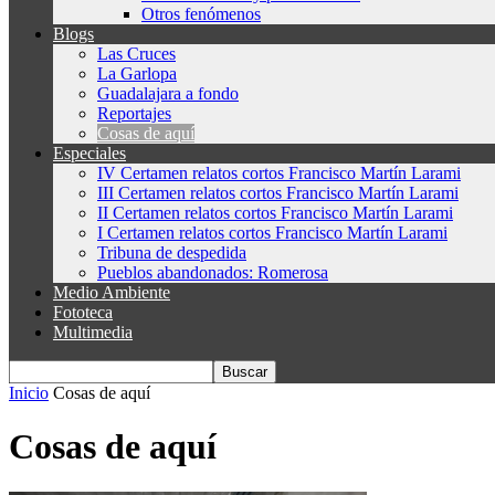
Otros fenómenos
Blogs
Las Cruces
La Garlopa
Guadalajara a fondo
Reportajes
Cosas de aquí
Especiales
IV Certamen relatos cortos Francisco Martín Larami
III Certamen relatos cortos Francisco Martín Larami
II Certamen relatos cortos Francisco Martín Larami
I Certamen relatos cortos Francisco Martín Larami
Tribuna de despedida
Pueblos abandonados: Romerosa
Medio Ambiente
Fototeca
Multimedia
Inicio
Cosas de aquí
Cosas de aquí