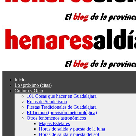
Inicio
Lo+próximo (citas)
Cultura y Ocio
101 Cosas que hacer en Guadalajara
Rutas de Senderismo
Fiestas Tradicionales de Guadalajara
El Tiempo (previsión meteorológica)
Otros fenómenos astronómicos
Mapas Estelares
Horas de salida y puesta de la luna
Horas de salida y puesta del sol