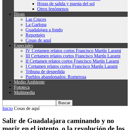
Horas de salida y puesta del sol
Otros fenómenos
Blogs
Las Cruces
La Garlopa
Guadalajara a fondo
Reportajes
Cosas de aquí
Especiales
IV Certamen relatos cortos Francisco Martín Larami
III Certamen relatos cortos Francisco Martín Larami
II Certamen relatos cortos Francisco Martín Larami
I Certamen relatos cortos Francisco Martín Larami
Tribuna de despedida
Pueblos abandonados: Romerosa
Medio Ambiente
Fototeca
Multimedia
Inicio
Cosas de aquí
Salir de Guadalajara caminando y no
morir en el intento, o la revolución de los