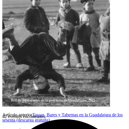
Artículo anterior
Tascas, Bares y Tabernas en la Guadalajara de los
42 eventos encontrados.
sesenta (descarga gratuita)