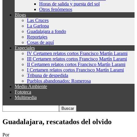
Horas de salida y puesta del sol
Otros fenómenos
Blogs
Las Cruces
La Garlopa
Guadalajara a fondo
Reportajes
Cosas de aquí
Especiales
IV Certamen relatos cortos Francisco Martín Larami
III Certamen relatos cortos Francisco Martín Larami
II Certamen relatos cortos Francisco Martín Larami
I Certamen relatos cortos Francisco Martín Larami
Tribuna de despedida
Pueblos abandonados: Romerosa
Medio Ambiente
Fototeca
Multimedia
Guadalajara, rescatados del olvido
Por