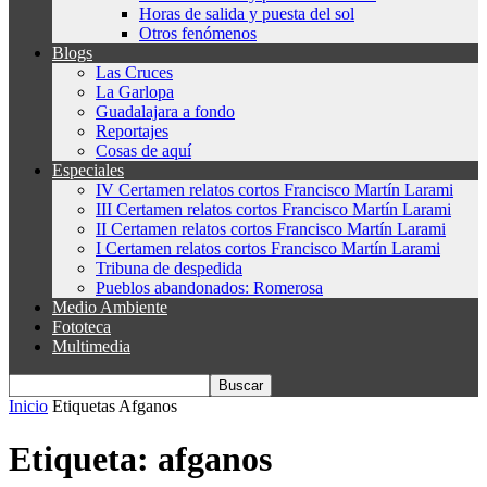
Horas de salida y puesta del sol
Otros fenómenos
Blogs
Las Cruces
La Garlopa
Guadalajara a fondo
Reportajes
Cosas de aquí
Especiales
IV Certamen relatos cortos Francisco Martín Larami
III Certamen relatos cortos Francisco Martín Larami
II Certamen relatos cortos Francisco Martín Larami
I Certamen relatos cortos Francisco Martín Larami
Tribuna de despedida
Pueblos abandonados: Romerosa
Medio Ambiente
Fototeca
Multimedia
Inicio
Etiquetas
Afganos
Etiqueta: afganos