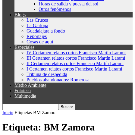
Horas de salida y puesta del sol
Otros fenómenos
Blogs
Las Cruces
La Garlopa
Guadalajara a fondo
Reportajes
Cosas de aquí
Especiales
IV Certamen relatos cortos Francisco Martín Larami
III Certamen relatos cortos Francisco Martín Larami
II Certamen relatos cortos Francisco Martín Larami
I Certamen relatos cortos Francisco Martín Larami
Tribuna de despedida
Pueblos abandonados: Romerosa
Medio Ambiente
Fototeca
Multimedia
Inicio
Etiquetas
BM Zamora
Etiqueta: BM Zamora