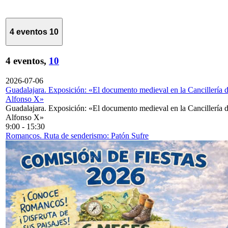
4 eventos
10
4 eventos,
10
2026-07-06
Guadalajara. Exposición: «El documento medieval en la Cancillería 
Alfonso X»
Guadalajara. Exposición: «El documento medieval en la Cancillería 
Alfonso X»
9:00
-
15:30
Romancos. Ruta de senderismo: Patón Sufre