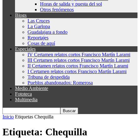
Horas de salida y puesta del sol
Otros fenómenos
Blogs
Las Cruces
La Garlopa
Guadalajara a fondo
Reportajes
Cosas de aquí
Especiales
IV Certamen relatos cortos Francisco Martín Larami
III Certamen relatos cortos Francisco Martín Larami
II Certamen relatos cortos Francisco Martín Larami
I Certamen relatos cortos Francisco Martín Larami
Tribuna de despedida
Pueblos abandonados: Romerosa
Medio Ambiente
Fototeca
Multimedia
Inicio
Etiquetas
Chequilla
Etiqueta: Chequilla