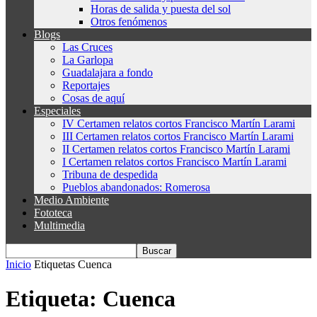
Horas de salida y puesta del sol
Otros fenómenos
Blogs
Las Cruces
La Garlopa
Guadalajara a fondo
Reportajes
Cosas de aquí
Especiales
IV Certamen relatos cortos Francisco Martín Larami
III Certamen relatos cortos Francisco Martín Larami
II Certamen relatos cortos Francisco Martín Larami
I Certamen relatos cortos Francisco Martín Larami
Tribuna de despedida
Pueblos abandonados: Romerosa
Medio Ambiente
Fototeca
Multimedia
Inicio
Etiquetas
Cuenca
Etiqueta: Cuenca