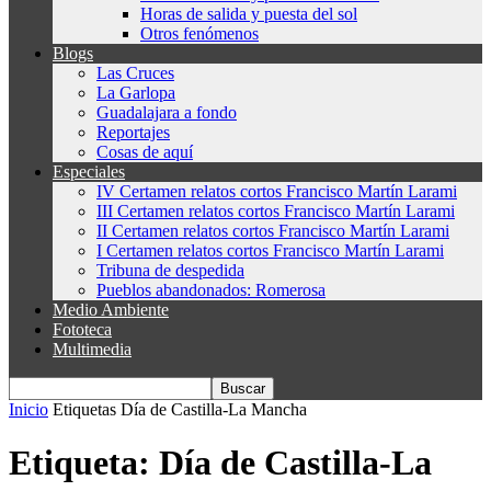
Horas de salida y puesta del sol
Otros fenómenos
Blogs
Las Cruces
La Garlopa
Guadalajara a fondo
Reportajes
Cosas de aquí
Especiales
IV Certamen relatos cortos Francisco Martín Larami
III Certamen relatos cortos Francisco Martín Larami
II Certamen relatos cortos Francisco Martín Larami
I Certamen relatos cortos Francisco Martín Larami
Tribuna de despedida
Pueblos abandonados: Romerosa
Medio Ambiente
Fototeca
Multimedia
Inicio
Etiquetas
Día de Castilla-La Mancha
Etiqueta: Día de Castilla-La