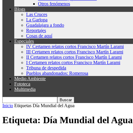
Otros fenómenos
Blogs
Las Cruces
La Garlopa
Guadalajara a fondo
Reportajes
Cosas de aquí
Especiales
IV Certamen relatos cortos Francisco Martín Larami
III Certamen relatos cortos Francisco Martín Larami
II Certamen relatos cortos Francisco Martín Larami
I Certamen relatos cortos Francisco Martín Larami
Tribuna de despedida
Pueblos abandonados: Romerosa
Medio Ambiente
Fototeca
Multimedia
Inicio
Etiquetas
Día Mundial del Agua
Etiqueta: Día Mundial del Agua