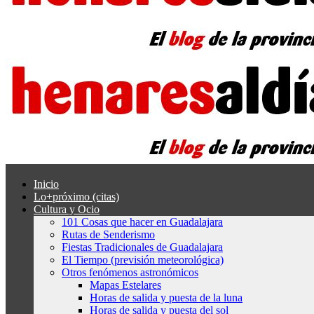
Inicio
Lo+próximo (citas)
Cultura y Ocio
101 Cosas que hacer en Guadalajara
Rutas de Senderismo
Fiestas Tradicionales de Guadalajara
El Tiempo (previsión meteorológica)
Otros fenómenos astronómicos
Mapas Estelares
Horas de salida y puesta de la luna
Horas de salida y puesta del sol