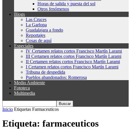
Horas de salida y puesta del sol
Otros fenómenos
Blogs
Las Cruces
La Garlopa
Guadalajara a fondo
Reportajes
Cosas de aquí
Especiales
IV Certamen relatos cortos Francisco Martín Larami
III Certamen relatos cortos Francisco Martín Larami
II Certamen relatos cortos Francisco Martín Larami
I Certamen relatos cortos Francisco Martín Larami
Tribuna de despedida
Pueblos abandonados: Romerosa
Medio Ambiente
Fototeca
Multimedia
Inicio
Etiquetas
Farmaceuticos
Etiqueta: farmaceuticos