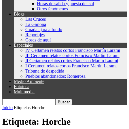
Horas de salida y puesta del sol
Otros fenómenos
Blogs
Las Cruces
La Garlopa
Guadalajara a fondo
Reportajes
Cosas de aquí
Especiales
IV Certamen relatos cortos Francisco Martín Larami
III Certamen relatos cortos Francisco Martín Larami
II Certamen relatos cortos Francisco Martín Larami
I Certamen relatos cortos Francisco Martín Larami
Tribuna de despedida
Pueblos abandonados: Romerosa
Medio Ambiente
Fototeca
Multimedia
Inicio
Etiquetas
Horche
Etiqueta: Horche