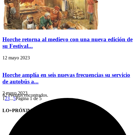
Horche retorna al medievo con una nueva edición de
su Festival...
12 mayo 2023
Horche amplía en seis nuevas frecuencias su servicio
de autobús a...
2 mayo 2023
42 eventos encontrados.
1
2
3
...
5
Página 1 de 5
LO+PRÓXIMO (CITAS)