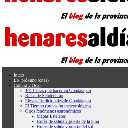
Inicio
Lo+próximo (citas)
Cultura y Ocio
101 Cosas que hacer en Guadalajara
Rutas de Senderismo
Fiestas Tradicionales de Guadalajara
El Tiempo (previsión meteorológica)
Otros fenómenos astronómicos
Mapas Estelares
Horas de salida y puesta de la luna
Horas de salida y puesta del sol