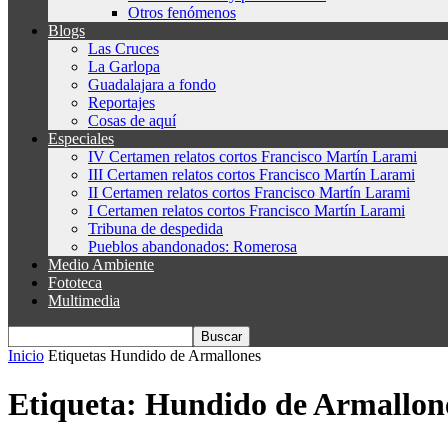
Otros fenómenos
Blogs
Las Cruces
La Garlopa
Guadalajara a fondo
Reportajes
Cosas de aquí
Especiales
IV Certamen relatos cortos Francisco Martín Larami
III Certamen relatos cortos Francisco Martín Larami
II Certamen relatos cortos Francisco Martín Larami
I Certamen relatos cortos Francisco Martín Larami
Tribuna de despedida
Pueblos abandonados: Romerosa
Medio Ambiente
Fototeca
Multimedia
Inicio
Etiquetas
Hundido de Armallones
Etiqueta: Hundido de Armallon