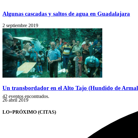
Algunas cascadas y saltos de agua en Guadalajara
2 septiembre 2019
Un transbordador en el Alto Tajo (Hundido de Armal
42 eventos encontrados.
26 abril 2019
LO+PRÓXIMO (CITAS)