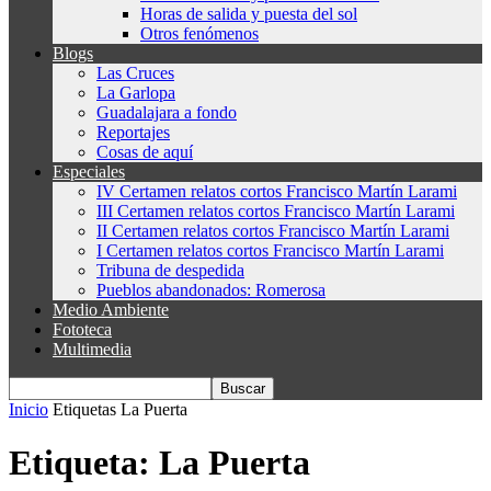
Horas de salida y puesta del sol
Otros fenómenos
Blogs
Las Cruces
La Garlopa
Guadalajara a fondo
Reportajes
Cosas de aquí
Especiales
IV Certamen relatos cortos Francisco Martín Larami
III Certamen relatos cortos Francisco Martín Larami
II Certamen relatos cortos Francisco Martín Larami
I Certamen relatos cortos Francisco Martín Larami
Tribuna de despedida
Pueblos abandonados: Romerosa
Medio Ambiente
Fototeca
Multimedia
Inicio
Etiquetas
La Puerta
Etiqueta: La Puerta