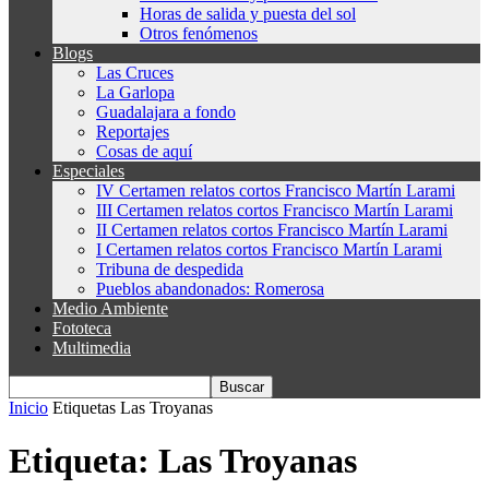
Horas de salida y puesta del sol
Otros fenómenos
Blogs
Las Cruces
La Garlopa
Guadalajara a fondo
Reportajes
Cosas de aquí
Especiales
IV Certamen relatos cortos Francisco Martín Larami
III Certamen relatos cortos Francisco Martín Larami
II Certamen relatos cortos Francisco Martín Larami
I Certamen relatos cortos Francisco Martín Larami
Tribuna de despedida
Pueblos abandonados: Romerosa
Medio Ambiente
Fototeca
Multimedia
Inicio
Etiquetas
Las Troyanas
Etiqueta: Las Troyanas