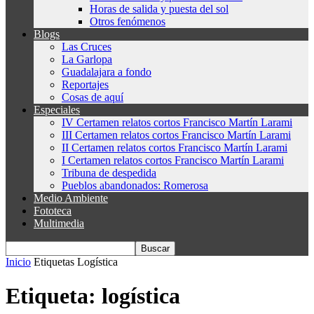
Horas de salida y puesta del sol
Otros fenómenos
Blogs
Las Cruces
La Garlopa
Guadalajara a fondo
Reportajes
Cosas de aquí
Especiales
IV Certamen relatos cortos Francisco Martín Larami
III Certamen relatos cortos Francisco Martín Larami
II Certamen relatos cortos Francisco Martín Larami
I Certamen relatos cortos Francisco Martín Larami
Tribuna de despedida
Pueblos abandonados: Romerosa
Medio Ambiente
Fototeca
Multimedia
Inicio
Etiquetas
Logística
Etiqueta: logística