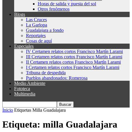
Horas de salida y puesta del sol
Otros fenómenos
Blogs
Las Cruces
La Garlopa
Guadalajara a fondo
Reportajes
Cosas de aquí
Especiales
IV Certamen relatos cortos Francisco Martín Larami
III Certamen relatos cortos Francisco Martín Larami
II Certamen relatos cortos Francisco Martín Larami
I Certamen relatos cortos Francisco Martín Larami
Tribuna de despedida
Pueblos abandonados: Romerosa
Medio Ambiente
Fototeca
Multimedia
Inicio
Etiquetas
Milla Guadalajara
Etiqueta: milla Guadalajara