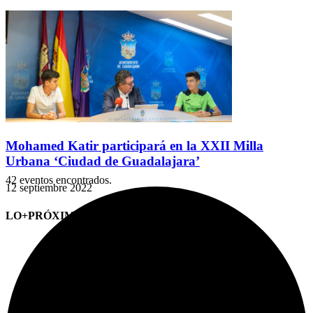
Mohamed Katir participará en la XXII Milla
Urbana ‘Ciudad de Guadalajara’
42 eventos encontrados.
12 septiembre 2022
LO+PRÓXIMO (CITAS)