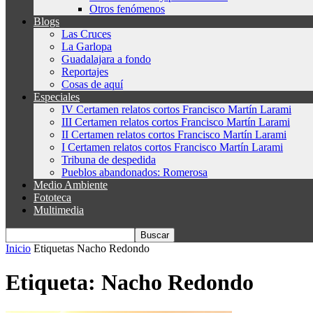
Otros fenómenos
Blogs
Las Cruces
La Garlopa
Guadalajara a fondo
Reportajes
Cosas de aquí
Especiales
IV Certamen relatos cortos Francisco Martín Larami
III Certamen relatos cortos Francisco Martín Larami
II Certamen relatos cortos Francisco Martín Larami
I Certamen relatos cortos Francisco Martín Larami
Tribuna de despedida
Pueblos abandonados: Romerosa
Medio Ambiente
Fototeca
Multimedia
Inicio
Etiquetas
Nacho Redondo
Etiqueta: Nacho Redondo