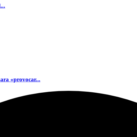
...
ara «provocar...