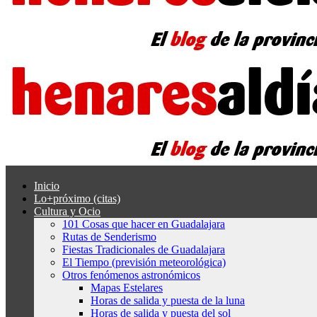
Inicio
Lo+próximo (citas)
Cultura y Ocio
101 Cosas que hacer en Guadalajara
Rutas de Senderismo
Fiestas Tradicionales de Guadalajara
El Tiempo (previsión meteorológica)
Otros fenómenos astronómicos
Mapas Estelares
Horas de salida y puesta de la luna
Horas de salida y puesta del sol