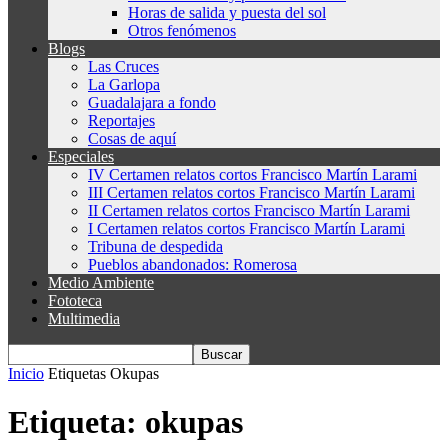
Horas de salida y puesta del sol
Otros fenómenos
Blogs
Las Cruces
La Garlopa
Guadalajara a fondo
Reportajes
Cosas de aquí
Especiales
IV Certamen relatos cortos Francisco Martín Larami
III Certamen relatos cortos Francisco Martín Larami
II Certamen relatos cortos Francisco Martín Larami
I Certamen relatos cortos Francisco Martín Larami
Tribuna de despedida
Pueblos abandonados: Romerosa
Medio Ambiente
Fototeca
Multimedia
Inicio
Etiquetas
Okupas
Etiqueta: okupas