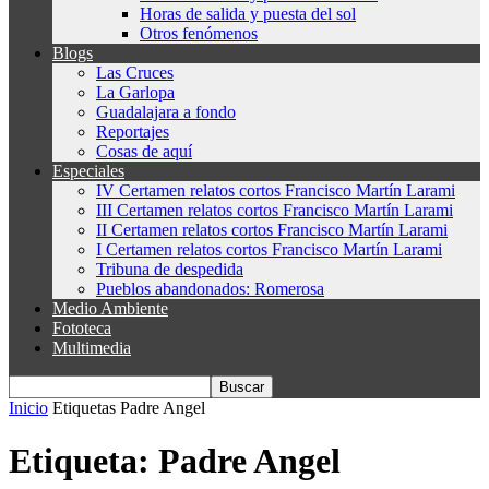
Horas de salida y puesta del sol
Otros fenómenos
Blogs
Las Cruces
La Garlopa
Guadalajara a fondo
Reportajes
Cosas de aquí
Especiales
IV Certamen relatos cortos Francisco Martín Larami
III Certamen relatos cortos Francisco Martín Larami
II Certamen relatos cortos Francisco Martín Larami
I Certamen relatos cortos Francisco Martín Larami
Tribuna de despedida
Pueblos abandonados: Romerosa
Medio Ambiente
Fototeca
Multimedia
Inicio
Etiquetas
Padre Angel
Etiqueta: Padre Angel