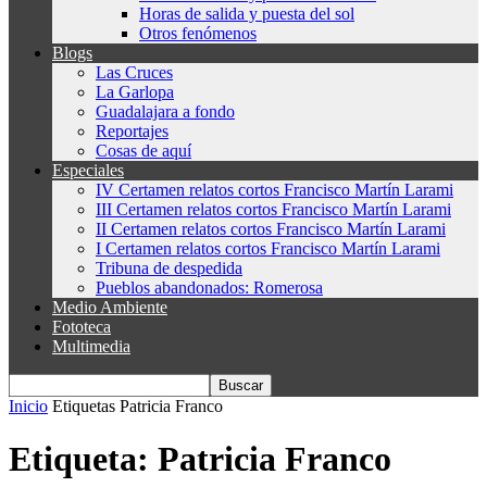
Horas de salida y puesta del sol
Otros fenómenos
Blogs
Las Cruces
La Garlopa
Guadalajara a fondo
Reportajes
Cosas de aquí
Especiales
IV Certamen relatos cortos Francisco Martín Larami
III Certamen relatos cortos Francisco Martín Larami
II Certamen relatos cortos Francisco Martín Larami
I Certamen relatos cortos Francisco Martín Larami
Tribuna de despedida
Pueblos abandonados: Romerosa
Medio Ambiente
Fototeca
Multimedia
Inicio
Etiquetas
Patricia Franco
Etiqueta: Patricia Franco