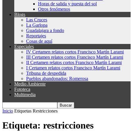
Horas de salida y puesta del sol
Otros fenómenos
Blogs
Las Cruces
La Garlopa
Guadalajara a fondo
Reportajes
Cosas de aquí
Especiales
IV Certamen relatos cortos Francisco Martín Larami
III Certamen relatos cortos Francisco Martín Larami
II Certamen relatos cortos Francisco Martín Larami
I Certamen relatos cortos Francisco Martín Larami
Tribuna de despedida
Pueblos abandonados: Romerosa
Medio Ambiente
Fototeca
Multimedia
Inicio
Etiquetas
Restricciones
Etiqueta: restricciones