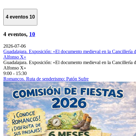
4 eventos
10
4 eventos,
10
2026-07-06
Guadalajara. Exposición: «El documento medieval en la Cancillería 
Alfonso X»
Guadalajara. Exposición: «El documento medieval en la Cancillería 
Alfonso X»
9:00
-
15:30
Romancos. Ruta de senderismo: Patón Sufre