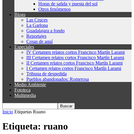
Horas de salida y puesta del sol
Otros fenómenos
Blogs
Las Cruces
La Garlopa
Guadalajara a fondo
Reportajes
Cosas de aquí
Especiales
IV Certamen relatos cortos Francisco Martín Larami
III Certamen relatos cortos Francisco Martín Larami
II Certamen relatos cortos Francisco Martín Larami
I Certamen relatos cortos Francisco Martín Larami
Tribuna de despedida
Pueblos abandonados: Romerosa
Medio Ambiente
Fototeca
Multimedia
Inicio
Etiquetas
Ruano
Etiqueta: ruano