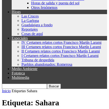
Horas de salida y puesta del sol
Otros fenómenos
Blogs
Las Cruces
La Garlopa
Guadalajara a fondo
Reportajes
Cosas de aquí
Especiales
IV Certamen relatos cortos Francisco Martín Larami
III Certamen relatos cortos Francisco Martín Larami
II Certamen relatos cortos Francisco Martín Larami
I Certamen relatos cortos Francisco Martín Larami
Tribuna de despedida
Pueblos abandonados: Romerosa
Medio Ambiente
Fototeca
Multimedia
Inicio
Etiquetas
Sahara
Etiqueta: Sahara