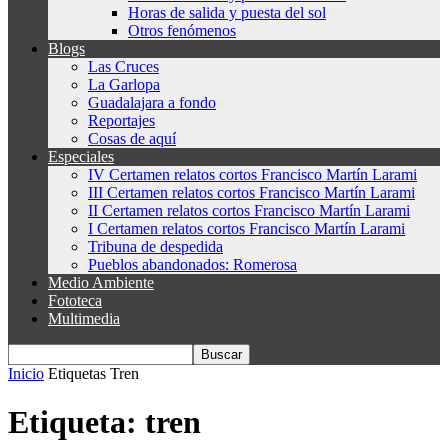
Horas de salida y puesta del sol
Otros fenómenos
Blogs
Las Cruces
La Garlopa
Guadalajara a fondo
Reportajes
Cosas de aquí
Especiales
IV Certamen relatos cortos Francisco Martín Larami
III Certamen relatos cortos Francisco Martín Larami
II Certamen relatos cortos Francisco Martín Larami
I Certamen relatos cortos Francisco Martín Larami
Tribuna de despedida
Pueblos abandonados: Romerosa
Medio Ambiente
Fototeca
Multimedia
Inicio
Etiquetas
Tren
Etiqueta: tren