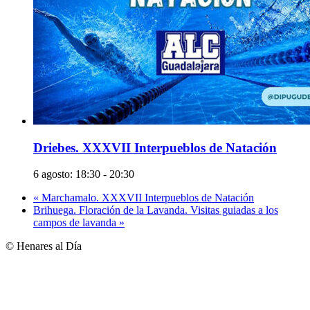
Driebes. XXXVII Interpueblos de Natación
6 agosto: 18:30
-
20:30
«
Marchamalo. XXXVII Interpueblos de Natación
Brihuega. Floración de la Lavanda. Visitas guiadas a los
campos de lavanda
»
© Henares al Día