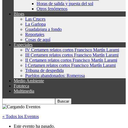
Horas de salida y puesta del sol
Otros fenómenos
Blogs
Las Cruces
La Garlopa
Guadalajara a fondo
Reportajes
Cosas de aquí
Especiales
IV Certamen relatos cortos Francisco Martín Larami
III Certamen relatos cortos Francisco Martín Larami
II Certamen relatos cortos Francisco Martín Larami
I Certamen relatos cortos Francisco Martín Larami
Tribuna de despedida
Pueblos abandonados: Romerosa
Medio Ambiente
Fototeca
Multimedia
« Todos los Eventos
Este evento ha pasado.