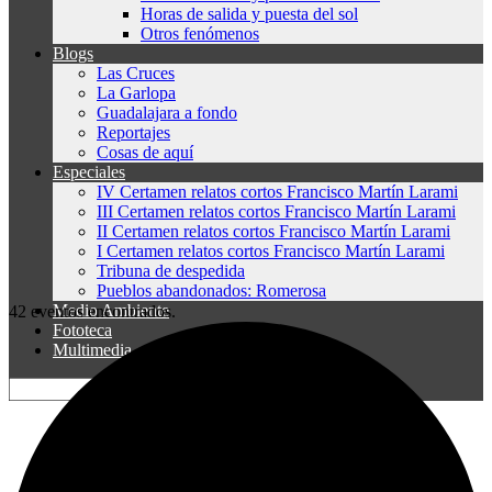
Horas de salida y puesta del sol
Otros fenómenos
Blogs
Las Cruces
La Garlopa
Guadalajara a fondo
Reportajes
Cosas de aquí
Especiales
IV Certamen relatos cortos Francisco Martín Larami
III Certamen relatos cortos Francisco Martín Larami
II Certamen relatos cortos Francisco Martín Larami
I Certamen relatos cortos Francisco Martín Larami
Tribuna de despedida
Pueblos abandonados: Romerosa
Medio Ambiente
42 eventos encontrados.
Fototeca
Multimedia