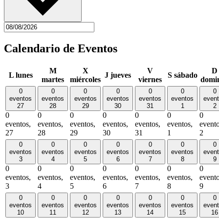
Calendario de Eventos
M
X
V
D
L
lunes
J
jueves
S
sábado
martes
miércoles
viernes
domi
0
0
0
0
0
0
0
eventos
eventos
eventos
eventos
eventos
eventos
even
27
28
29
30
31
1
2
0
0
0
0
0
0
0
eventos,
eventos,
eventos,
eventos,
eventos,
eventos,
evento
27
28
29
30
31
1
2
0
0
0
0
0
0
0
eventos
eventos
eventos
eventos
eventos
eventos
even
3
4
5
6
7
8
9
0
0
0
0
0
0
0
eventos,
eventos,
eventos,
eventos,
eventos,
eventos,
evento
3
4
5
6
7
8
9
0
0
0
0
0
0
0
eventos
eventos
eventos
eventos
eventos
eventos
even
10
11
12
13
14
15
16