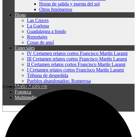
Horas de salida y puesta del sol
Otros fenómenos
Blogs
Las Cruces
La Garlopa
Guadalajara a fondo
Reportajes
Cosas de aquí
Especiales
IV Certamen relatos cortos Francisco Martín Larami
III Certamen relatos cortos Francisco Martín Larami
II Certamen relatos cortos Francisco Martín Larami
I Certamen relatos cortos Francisco Martín Larami
Tribuna de despedida
Pueblos abandonados: Romerosa
Medio Ambiente
0 eventos encontrados.
Fototeca
Multimedia