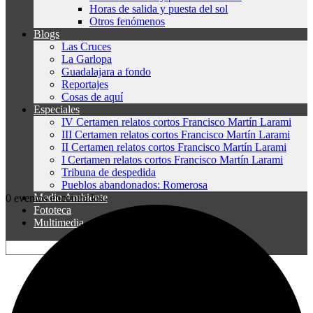
Horas de salida y puesta del sol
Otros fenómenos
Blogs
Las Cruces
La Garlopa
Guadalajara a fondo
Reportajes
Cosas de aquí
Especiales
IV Certamen relatos cortos Francisco Martín Larami
III Certamen relatos cortos Francisco Martín Larami
II Certamen relatos cortos Francisco Martín Larami
I Certamen relatos cortos Francisco Martín Larami
Tribuna de despedida
Pueblos abandonados: Romerosa
Medio Ambiente
0 eventos encontrados.
Fototeca
Multimedia