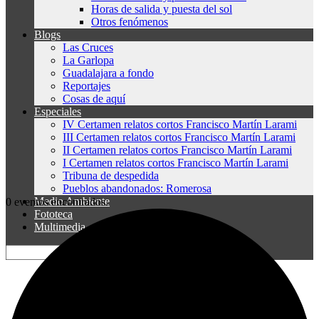
Horas de salida y puesta del sol
Otros fenómenos
Blogs
Las Cruces
La Garlopa
Guadalajara a fondo
Reportajes
Cosas de aquí
Especiales
IV Certamen relatos cortos Francisco Martín Larami
III Certamen relatos cortos Francisco Martín Larami
II Certamen relatos cortos Francisco Martín Larami
I Certamen relatos cortos Francisco Martín Larami
Tribuna de despedida
Pueblos abandonados: Romerosa
Medio Ambiente
0 eventos encontrados.
Fototeca
Multimedia