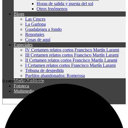
Horas de salida y puesta del sol
Otros fenómenos
Blogs
Las Cruces
La Garlopa
Guadalajara a fondo
Reportajes
Cosas de aquí
Especiales
IV Certamen relatos cortos Francisco Martín Larami
III Certamen relatos cortos Francisco Martín Larami
II Certamen relatos cortos Francisco Martín Larami
I Certamen relatos cortos Francisco Martín Larami
Tribuna de despedida
Pueblos abandonados: Romerosa
Medio Ambiente
0 eventos encontrados.
Fototeca
Multimedia