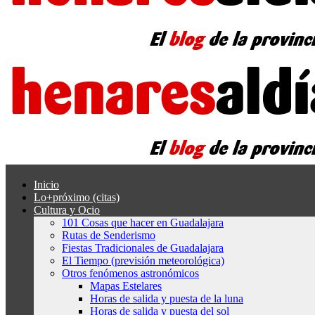
Inicio
Lo+próximo (citas)
Cultura y Ocio
101 Cosas que hacer en Guadalajara
Rutas de Senderismo
Fiestas Tradicionales de Guadalajara
El Tiempo (previsión meteorológica)
Otros fenómenos astronómicos
Mapas Estelares
Horas de salida y puesta de la luna
Horas de salida y puesta del sol