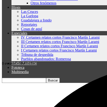
Otros fenómenos
Blogs
Las Cruces
La Garlopa
Guadalajara a fondo
Reportajes
Cosas de aquí
Especiales
IV Certamen relatos cortos Francisco Martín Larami
III Certamen relatos cortos Francisco Martín Larami
II Certamen relatos cortos Francisco Martín Larami
I Certamen relatos cortos Francisco Martín Larami
Tribuna de despedida
Pueblos abandonados: Romerosa
Medio Ambiente
0 eventos encontrados.
Fototeca
Multimedia