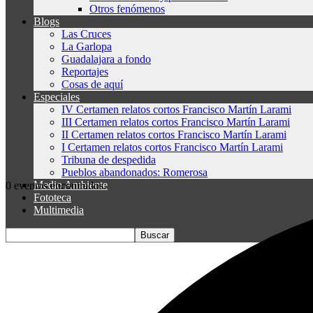
Otros fenómenos
Blogs
Las Cruces
La Garlopa
Guadalajara a fondo
Reportajes
Cosas de aquí
Especiales
IV Certamen relatos cortos Francisco Martín Larami
III Certamen relatos cortos Francisco Martín Larami
II Certamen relatos cortos Francisco Martín Larami
I Certamen relatos cortos Francisco Martín Larami
Tribuna de despedida
Pueblos abandonados: Romerosa
Medio Ambiente
0 eventos encontrados.
Fototeca
Multimedia