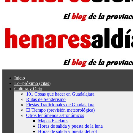
Inicio
Lo+próximo (citas)
Cultura y Ocio
101 Cosas que hacer en Guadalajara
Rutas de Senderismo
Fiestas Tradicionales de Guadalajara
El Tiempo (previsión meteorológica)
Otros fenómenos astronómicos
Mapas Estelares
Horas de salida y puesta de la luna
Horas de salida y puesta del sol