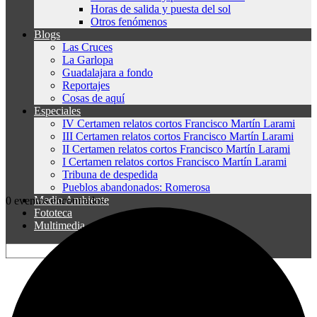
Horas de salida y puesta del sol
Otros fenómenos
Blogs
Las Cruces
La Garlopa
Guadalajara a fondo
Reportajes
Cosas de aquí
Especiales
IV Certamen relatos cortos Francisco Martín Larami
III Certamen relatos cortos Francisco Martín Larami
II Certamen relatos cortos Francisco Martín Larami
I Certamen relatos cortos Francisco Martín Larami
Tribuna de despedida
Pueblos abandonados: Romerosa
Medio Ambiente
0 eventos encontrados.
Fototeca
Multimedia