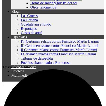
Horas de salida y puesta del sol
Otros fenómenos
Blogs
Las Cruces
La Garlopa
Guadalajara a fondo
Reportajes
Cosas de aquí
Especiales
IV Certamen relatos cortos Francisco Martín Larami
III Certamen relatos cortos Francisco Martín Larami
II Certamen relatos cortos Francisco Martín Larami
I Certamen relatos cortos Francisco Martín Larami
Tribuna de despedida
Pueblos abandonados: Romerosa
Medio Ambiente
0 eventos encontrados.
Fototeca
Multimedia