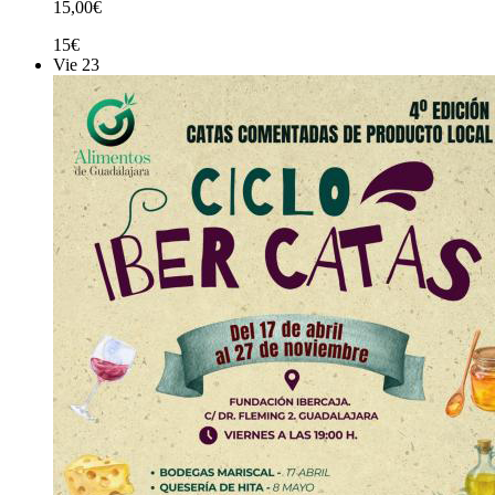
15,00€
15€
Vie
23