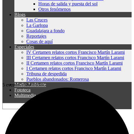
Horas de salida y puesta del sol
Otros fenómenos
Blogs
Las Cruces
La Garlopa
Guadalajara a fondo
Reportajes
Cosas de aquí
Especiales
IV Certamen relatos cortos Francisco Martín Larami
III Certamen relatos cortos Francisco Martín Larami
II Certamen relatos cortos Francisco Martín Larami
I Certamen relatos cortos Francisco Martín Larami
Tribuna de despedida
Pueblos abandonados: Romerosa
Medio Ambiente
5 eventos encontrados.
Fototeca
Multimedia