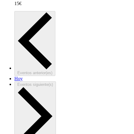
15€
Eventos
anterior(es)
Hoy
Eventos
siguiente(s)