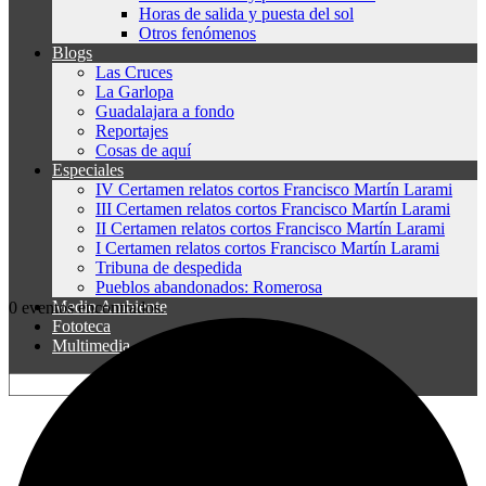
Horas de salida y puesta del sol
Otros fenómenos
Blogs
Las Cruces
La Garlopa
Guadalajara a fondo
Reportajes
Cosas de aquí
Especiales
IV Certamen relatos cortos Francisco Martín Larami
III Certamen relatos cortos Francisco Martín Larami
II Certamen relatos cortos Francisco Martín Larami
I Certamen relatos cortos Francisco Martín Larami
Tribuna de despedida
Pueblos abandonados: Romerosa
Medio Ambiente
0 eventos encontrados.
Fototeca
Multimedia