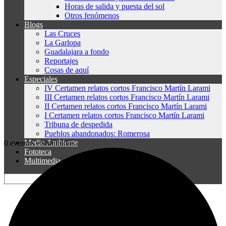
Horas de salida y puesta del sol
Otros fenómenos
Blogs
Las Cruces
La Garlopa
Guadalajara a fondo
Reportajes
Cosas de aquí
Especiales
IV Certamen relatos cortos Francisco Martín Larami
III Certamen relatos cortos Francisco Martín Larami
II Certamen relatos cortos Francisco Martín Larami
I Certamen relatos cortos Francisco Martín Larami
Tribuna de despedida
Pueblos abandonados: Romerosa
Medio Ambiente
0 eventos encontrados.
Fototeca
Multimedia