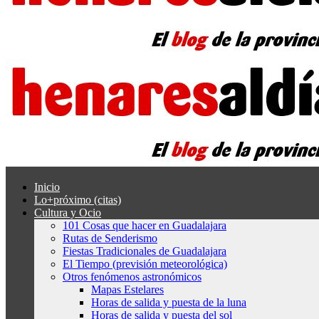
Inicio
Lo+próximo (citas)
Cultura y Ocio
101 Cosas que hacer en Guadalajara
Rutas de Senderismo
Fiestas Tradicionales de Guadalajara
El Tiempo (previsión meteorológica)
Otros fenómenos astronómicos
Mapas Estelares
Horas de salida y puesta de la luna
Horas de salida y puesta del sol