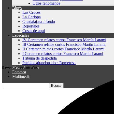
Otros fenómenos
Blogs
Las Cruces
La Garlopa
Guadalajara a fondo
Reportajes
Cosas de aquí
Especiales
IV Certamen relatos cortos Francisco Martín Larami
III Certamen relatos cortos Francisco Martín Larami
II Certamen relatos cortos Francisco Martín Larami
I Certamen relatos cortos Francisco Martín Larami
Tribuna de despedida
Pueblos abandonados: Romerosa
Medio Ambiente
0 eventos encontrados.
Fototeca
Multimedia