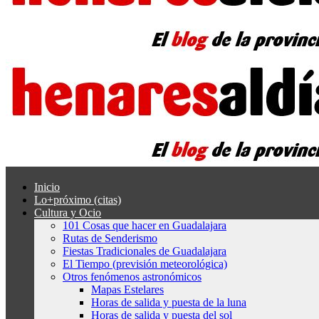
Inicio
Lo+próximo (citas)
Cultura y Ocio
101 Cosas que hacer en Guadalajara
Rutas de Senderismo
Fiestas Tradicionales de Guadalajara
El Tiempo (previsión meteorológica)
Otros fenómenos astronómicos
Mapas Estelares
Horas de salida y puesta de la luna
Horas de salida y puesta del sol