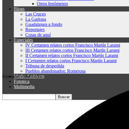
Otros fenómenos
Blogs
Las Cruces
La Garlopa
Guadalajara a fondo
Reportajes
Cosas de aquí
Especiales
IV Certamen relatos cortos Francisco Martín Larami
III Certamen relatos cortos Francisco Martín Larami
II Certamen relatos cortos Francisco Martín Larami
I Certamen relatos cortos Francisco Martín Larami
Tribuna de despedida
Pueblos abandonados: Romerosa
Medio Ambiente
0 eventos encontrados.
Fototeca
Multimedia