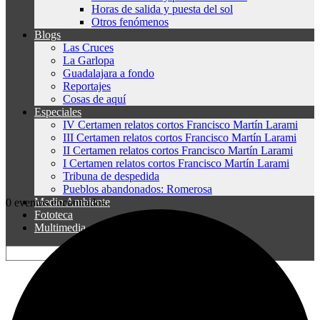
Horas de salida y puesta del sol
Otros fenómenos
Blogs
Las Cruces
La Garlopa
Guadalajara a fondo
Reportajes
Cosas de aquí
Especiales
IV Certamen relatos cortos Francisco Martín Larami
III Certamen relatos cortos Francisco Martín Larami
II Certamen relatos cortos Francisco Martín Larami
I Certamen relatos cortos Francisco Martín Larami
Tribuna de despedida
Pueblos abandonados: Romerosa
Medio Ambiente
0 eventos encontrados.
Fototeca
Multimedia