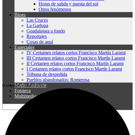
Horas de salida y puesta del sol
Otros fenómenos
Blogs
Las Cruces
La Garlopa
Guadalajara a fondo
Reportajes
Cosas de aquí
Especiales
IV Certamen relatos cortos Francisco Martín Larami
III Certamen relatos cortos Francisco Martín Larami
II Certamen relatos cortos Francisco Martín Larami
I Certamen relatos cortos Francisco Martín Larami
Tribuna de despedida
Pueblos abandonados: Romerosa
Medio Ambiente
0 eventos encontrados.
Fototeca
Multimedia