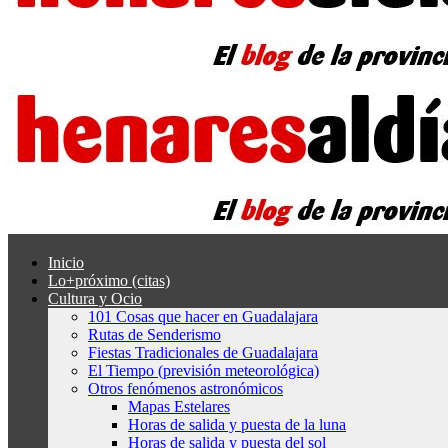
Inicio
Lo+próximo (citas)
Cultura y Ocio
101 Cosas que hacer en Guadalajara
Rutas de Senderismo
Fiestas Tradicionales de Guadalajara
El Tiempo (previsión meteorológica)
Otros fenómenos astronómicos
Mapas Estelares
Horas de salida y puesta de la luna
Horas de salida y puesta del sol