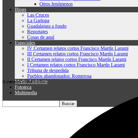
Otros fenómenos
Blogs
Las Cruces
La Garlopa
Guadalajara a fondo
Reportajes
Cosas de aquí
Especiales
IV Certamen relatos cortos Francisco Martín Larami
III Certamen relatos cortos Francisco Martín Larami
II Certamen relatos cortos Francisco Martín Larami
I Certamen relatos cortos Francisco Martín Larami
Tribuna de despedida
Pueblos abandonados: Romerosa
Medio Ambiente
0 eventos encontrados.
Fototeca
Multimedia