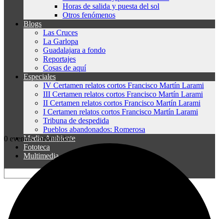
Horas de salida y puesta del sol
Otros fenómenos
Blogs
Las Cruces
La Garlopa
Guadalajara a fondo
Reportajes
Cosas de aquí
Especiales
IV Certamen relatos cortos Francisco Martín Larami
III Certamen relatos cortos Francisco Martín Larami
II Certamen relatos cortos Francisco Martín Larami
I Certamen relatos cortos Francisco Martín Larami
Tribuna de despedida
Pueblos abandonados: Romerosa
Medio Ambiente
0 eventos encontrados.
Fototeca
Multimedia