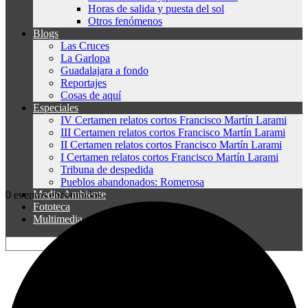
Horas de salida y puesta del sol
Otros fenómenos
Blogs
Las Cruces
La Garlopa
Guadalajara a fondo
Reportajes
Cosas de aquí
Especiales
IV Certamen relatos cortos Francisco Martín Larami
III Certamen relatos cortos Francisco Martín Larami
II Certamen relatos cortos Francisco Martín Larami
I Certamen relatos cortos Francisco Martín Larami
Tribuna de despedida
Pueblos abandonados: Romerosa
Medio Ambiente
0 eventos encontrados.
Fototeca
Multimedia