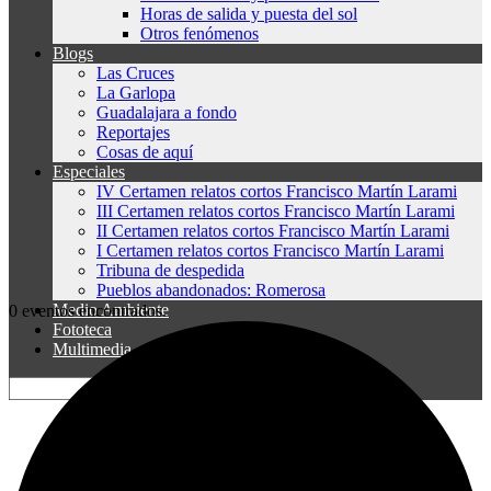
Horas de salida y puesta del sol
Otros fenómenos
Blogs
Las Cruces
La Garlopa
Guadalajara a fondo
Reportajes
Cosas de aquí
Especiales
IV Certamen relatos cortos Francisco Martín Larami
III Certamen relatos cortos Francisco Martín Larami
II Certamen relatos cortos Francisco Martín Larami
I Certamen relatos cortos Francisco Martín Larami
Tribuna de despedida
Pueblos abandonados: Romerosa
Medio Ambiente
0 eventos encontrados.
Fototeca
Multimedia