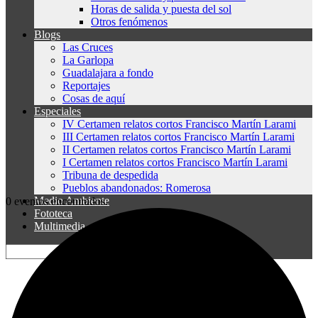
Horas de salida y puesta del sol
Otros fenómenos
Blogs
Las Cruces
La Garlopa
Guadalajara a fondo
Reportajes
Cosas de aquí
Especiales
IV Certamen relatos cortos Francisco Martín Larami
III Certamen relatos cortos Francisco Martín Larami
II Certamen relatos cortos Francisco Martín Larami
I Certamen relatos cortos Francisco Martín Larami
Tribuna de despedida
Pueblos abandonados: Romerosa
Medio Ambiente
0 eventos encontrados.
Fototeca
Multimedia