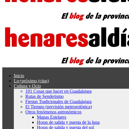
Inicio
Lo+próximo (citas)
Cultura y Ocio
101 Cosas que hacer en Guadalajara
Rutas de Senderismo
Fiestas Tradicionales de Guadalajara
El Tiempo (previsión meteorológica)
Otros fenómenos astronómicos
Mapas Estelares
Horas de salida y puesta de la luna
Horas de salida y puesta del sol