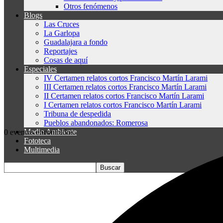
Otros fenómenos
Blogs
Las Cruces
La Garlopa
Guadalajara a fondo
Reportajes
Cosas de aquí
Especiales
IV Certamen relatos cortos Francisco Martín Larami
III Certamen relatos cortos Francisco Martín Larami
II Certamen relatos cortos Francisco Martín Larami
I Certamen relatos cortos Francisco Martín Larami
Tribuna de despedida
Pueblos abandonados: Romerosa
Medio Ambiente
0 eventos encontrados.
Fototeca
Multimedia