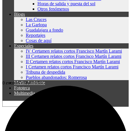
Horas de salida y puesta del sol
Otros fenómenos
Blogs
Las Cruces
La Garlopa
Guadalajara a fondo
Reportajes
Cosas de aquí
Especiales
IV Certamen relatos cortos Francisco Martín Larami
III Certamen relatos cortos Francisco Martín Larami
II Certamen relatos cortos Francisco Martín Larami
I Certamen relatos cortos Francisco Martín Larami
Tribuna de despedida
Pueblos abandonados: Romerosa
Medio Ambiente
0 eventos encontrados.
Fototeca
Multimedia