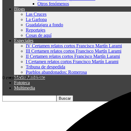
Otros fenómenos
Blogs
Las Cruces
La Garlopa
Guadalajara a fondo
Reportajes
Cosas de aquí
Especiales
IV Certamen relatos cortos Francisco Martín Larami
III Certamen relatos cortos Francisco Martín Larami
II Certamen relatos cortos Francisco Martín Larami
I Certamen relatos cortos Francisco Martín Larami
Tribuna de despedida
Pueblos abandonados: Romerosa
Medio Ambiente
0 eventos encontrados.
Fototeca
Multimedia