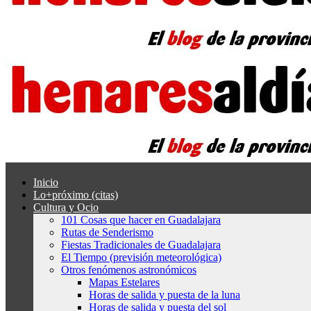
Inicio
Lo+próximo (citas)
Cultura y Ocio
101 Cosas que hacer en Guadalajara
Rutas de Senderismo
Fiestas Tradicionales de Guadalajara
El Tiempo (previsión meteorológica)
Otros fenómenos astronómicos
Mapas Estelares
Horas de salida y puesta de la luna
Horas de salida y puesta del sol